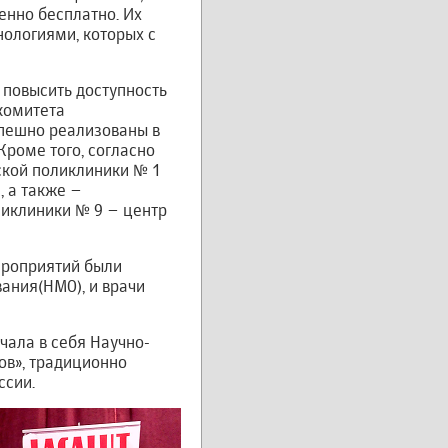
енно бесплатно. Их
нологиями, которых с
 повысить доступность
 комитета
пешно реализованы в
роме того, согласно
ской поликлиники № 1
, а также –
ликлиники № 9 – центр
ероприятий были
ания(НМО), и врачи
чала в себя Научно-
ов», традиционно
ссии.