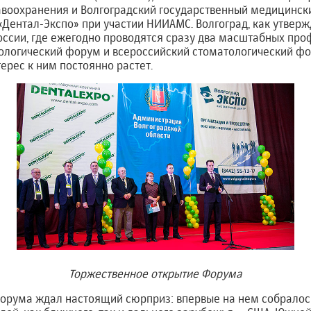
авоохранения и Волгоградский государственный медицински
Дентал-Экспо» при участии НИИАМС. Волгоград, как утвер
России, где ежегодно проводятся сразу два масштабных пр
логический форум и всероссийский стоматологический фор
терес к ним постоянно растет.
Торжественное открытие Форума
 форума ждал настоящий сюрприз: впервые на нем собрало