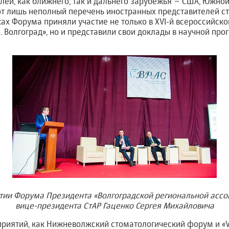
лей, как ближнего, так и дальнего зарубежья – США, Южной
вот лишь неполный перечень иностранных представителей с
ках Форума приняли участие не только в XVI-й всероссийс
. Волгоград», но и представили свои доклады в научной пр
тии Форума Президента «Волгоградской региональной ассо
вице-президента СтАР Гаценко Сергея Михайловича
риятий, как Нижневолжский стоматологический форум и «Vo