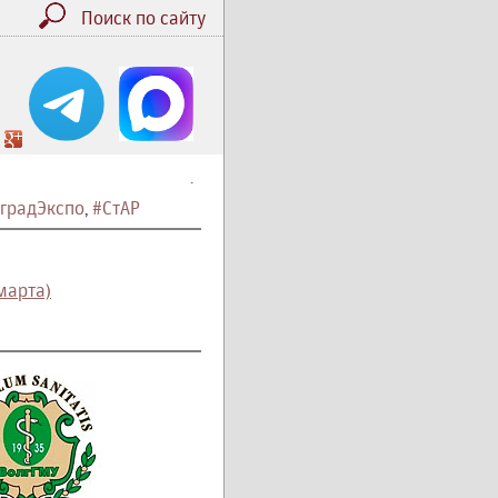
Поиск по сайту
.
градЭкспо
,
#СтАР
марта)