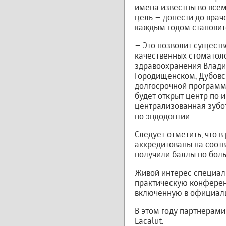
имена известны во всем
цель – донести до врач
каждым годом становит
– Это позволит существ
качественных стоматоло
здравоохранения Влади
Городищенском, Дубовск
долгосрочной программе
будет открыт центр по 
централизованная зубот
по эндодонтии.
Следует отметить, что
аккредитованы на соот
получили баллы по бол
Живой интерес специал
практическую конферен
включенную в официаль
В этом году партнерами
Lacalut.