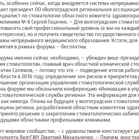
ь, особенно сейчас, когда внедряется система непрерывно
ает президент ОО «Волгоградская региональная ассоциация
циалист по стоматологии областного комитета здравоохра
клиники № 8 Сергей Гаценко, – Для волгоградских стоматол
 повысить свой профессиональный уровень (а мы на кажды
нтересное), но и получить свидетельство государственного
аммы непрерывного медицинского образования. Кстати, для
иятия в рамках форума – бесплатны.
орума именно сейчас необходимо, – убежден вице-президе
я стоматологов», главный врач областной клинической ст
нтин Салямов, – потому что это – подведение итогов рабо
ласти в 2016 году, определение зон рисков и приоритетов р
чшение организации управления стоматологической службо
на форуме мы обозначили конференцию «Инновации в упр
стоматологической службы региона». Эта информация для 
 как никогда. Планы на будущее у волгоградских стоматоло
дицины региона, разработанной областным комитетом здра
 принято решение о закреплении стоматологических кабин
ведущими областными профильными клиниками.
т мировое сообщество, – с удовольствием констатирует д
культета ВолгГМУ Дмитрий Михальченко, – Причем, иностра