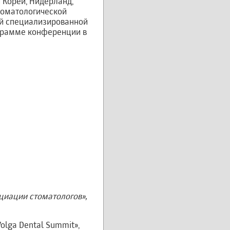
 Кореи, Нидерланд,
томатологической
кой специализированной
ограмме конференции в
циации стоматологов»,
lga Dental Summit»,