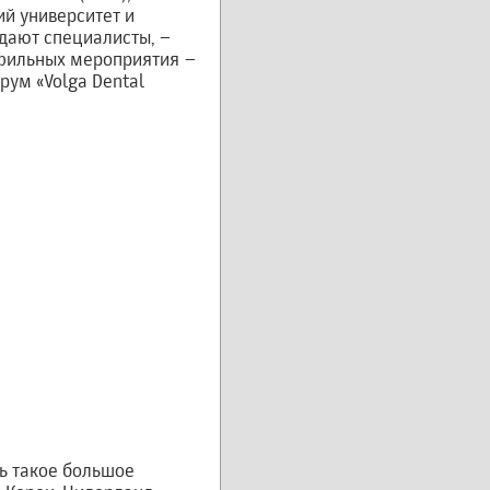
й университет и
ждают специалисты, –
офильных мероприятия –
ум «Volga Dental
сь такое большое