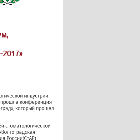
м,
-2017»
логической индустрии
о прошла конференция
оград», который прошел
ей стоматологической
 «Волгоградская
я России(СтАР),