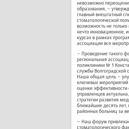
невозможно переоценит
образования, – утвержд
главный внештатный спе
стоматологической поли
возможность не только
нечто инновационное, и
курсах в рамках прогр
ассоциации все меропр
– Проведение такого ф
региональная ассоциаци
поликлиники № 1 Конста
службы Волгоградской об
Наша общая цель – улу
ключевых мероприятий 
оценки эффективности 
управленцев актуальна,
стратегии развития ме
ближайшие десять лет,
районных больниц за 
– Наш форум привлекае
стоматологического фа