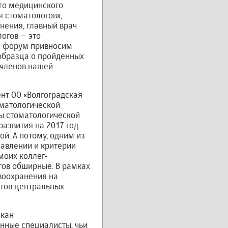
го медицинского
 стоматологов»,
нения, главный врач
огов – это
й форум привносим
 образца о пройденных
 членов нашей
нт ОО «Волгоградская
оматологической
ты стоматологической
азвития на 2017 год.
й. А потому, одним из
авлении и критерии
моих коллег-
гов обширные. В рамках
воохранения на
етов центральных
екан
нные специалисты, чьи