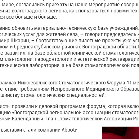
 мире, согласились приехать на наше мероприятие соверш
ей из волгоградского региона, как пользоваться новыми тех
ся все больше и больше.
енно обновить материально-техническую базу учреждений,
гических услуг для жителей села, – говорит председатель
мир Шкарин, – Соответствующие пилотные проекты уже ус
ом и Среднеахтубинском районах Волгоградской области. К
 развития, на базе областной клинической стоматологиче
имплантологии, пародонтологии и эстетической реставрации
ехническая лаборатория, а на базе стоматологической по
 в рамках Нижневолжского Стоматологического Форума 11 м
ветствие требованиям Непрерывного Медицинского Образов
ьшинству стоматологических специальностей.
исты проявили к деловой программе форума, которая вклю
цию «Волгоградской региональной ассоциации стоматолог
ный Календарный План Стоматологической Ассоциации Ро
 выставки стали компании Abbotи