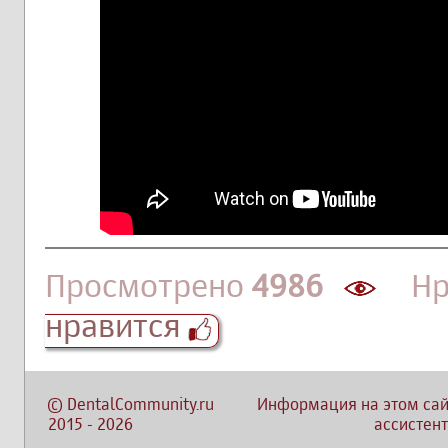
Просмотрено
4986
Нра
нравится
©
DentalCommunity.ru
Информация на этом сай
2015
-
2026
ассистент