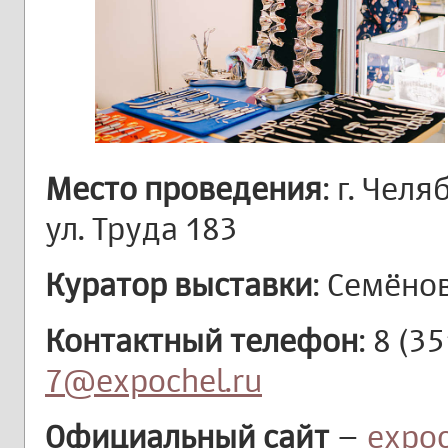
Место проведения
: г. Чел
ул. Труда 183
Куратор выставки
: Семёно
Контактный телефон
: 8 (3
7@expochel.ru
Официальный сайт
–
expoc