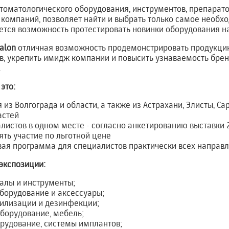
томатологического оборудования, инструментов, препарато
 компаний, позволяет найти и выбрать только самое необ
тся возможность протестировать новинки оборудования на 
Salon
отличная возможность продемонстрировать продукци
в, укрепить имидж компании и повысить узнаваемость бре
.
это:
из Волгограда и области, а также из Астрахани, Элисты, Са
астей
листов в одном месте - согласно анкетированию выставки 
ть участие по льготной цене
ая программа для специалистов практически всех направл
экспозиции:
алы и инструменты;
борудование и аксессуары;
рилизации и дезинфекции;
борудование, мебель;
рудование, системы имплантов;