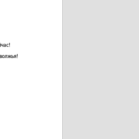
йчас!
волжья!