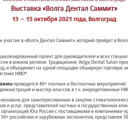
Выставка «Волга Дентал Саммит»
13 – 15 октября 2021 года, Волгоград
 участие в «Волга Дентал Саммит», который пройдет в Волго
циализированный проект для руководителей и всех специа
сли в южном регионе. Традиционно, Volga Dental Salon про
 год, и объединяет на одной площадке обширную торговую 
истеме НМО*.
раммы
проводится 40+ платных и бесплатных мероприятий:
 демонстраций и мастер-классов, в т.ч. аккредитованных НМ
низована для заинтересованных в закупке стоматологичес
ов и услуг, представителей частных и государственных кли
х организаций Юга России с поставщиками и компаниями-п
 50+ российских и зарубежных экспонентов, представляя 