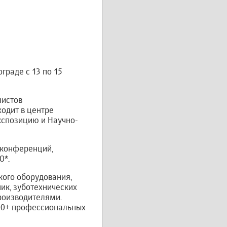
граде с 13 по 15
листов
ходит в центре
экспозицию и Научно-
 конференций,
О*.
кого оборудования,
ник, зуботехнических
роизводителями.
300+ профессиональных