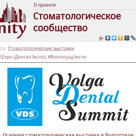
О проекте
Стоматологическое
сообщество
та:
Стоматологические выставки
lExpo (ДенталЭкспо)
,
#ВолгоградЭкспо
Осенняя стоматологическая выставка в Волгограде