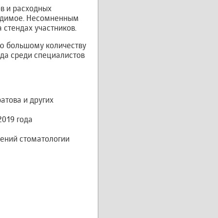
в и расходных
ходимое. Несомненным
стендах участников.
ю большому количеству
нда среди специалистов
ратова и других
2019 года
ений стоматологии