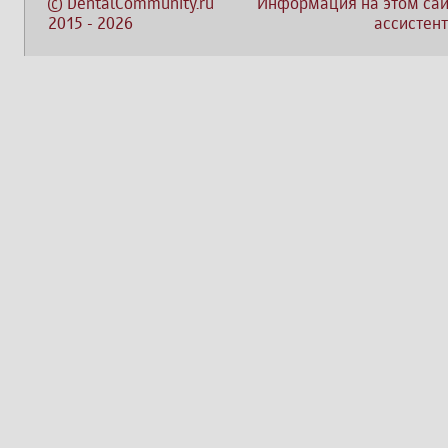
©
DentalCommunity.ru
Информация на этом сай
2015
-
2026
ассистент