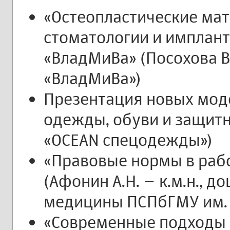
«Остеопластические мат
стоматологии и имплант
«ВладМиВа» (Посохова В.Ф
«ВладМиВа»)
Презентация новых мод
одежды, обуви и защит
«OCEAN спецодежды»)
«Правовые нормы в раб
(Афонин А.Н. – к.м.н., 
медицины ПСПбГМУ им. а
«Современные подходы 