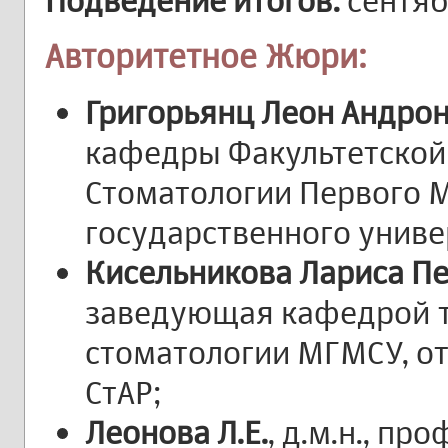
Подведение итогов:
сентяб
Авторитетное Жюри:
Григорьянц Леон Андро
кафедры Факультетской
Стоматологии Первого 
государственного униве
Кисельникова Лариса П
заведующая кафедрой 
стоматологии МГМСУ, о
СтАР;
Леонова Л.Е.
, д.м.н., п