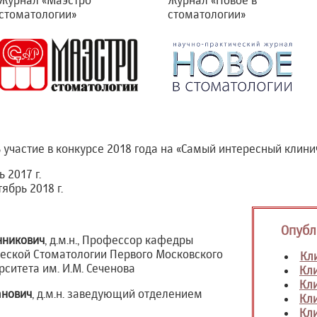
Журнал «Маэстро
Журнал «Новое в
стоматологии»
стоматологии»
участие в конкурсе 2018 года на «Самый интересный клинич
 2017 г.
ябрь 2018 г.
Опубл
нникович
, д.м.н., Профессор кафедры
ческой Стоматологии Первого Московского
Кли
рситета им. И.М. Сеченова
Кли
Кли
анович
, д.м.н. заведующий отделением
Кли
Кли