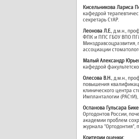
Кисельникова Лариса П
кафедрой терапевтичес
секретарь СтАР.
Леонова Л.Е.
, д.м.н., п
ФПК и ППС ГБОУ ВПО ПГМА
Минздравсоцразвития, 
ассоциации стоматолого
Малый Александр Юрье
кафедрой факультетско
Олесова В.Н.
, д.м.н., п
повышения квалификаци
клинического центра с
Импланталогии (РАСтИ),
Оспанова Гульсара Бик
Ортодонтов России, по
академии проблем сохр
журнала "Ортодонтия", 
Критерии оценки: