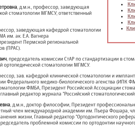
Кли
етровна
, д.м.н., профессор, заведующая
Кли
кой стоматологии МГМСУ, ответственный
Кли
Кли
Кли
рофессор, заведующая кафедрой стоматологии
 им. ак. Е.А. Вагнера
президент Пермской региональной
в (ПРАС).
вич
, председатель комиссии СтАР по стандартизации в сто
й ортопедической стоматологии МГМСУ.
рофессор, зав. кафедрой клинической стоматологии и имплан
и Федерального медико-биологического агенства (ИПК ФМБ
томатологии ФМБА, Президент Российской Ассоциации стом
 главный редактор журнала "Российский стоматологический
еевна
, д.м.н., доктор философии, Президент профессиональ
четный член международной академии им. Пьера Фошара, 
анения жизни, Главный редактор "Ортодонтического рефер
председатель проблемной комиссии по ортодонтии научного