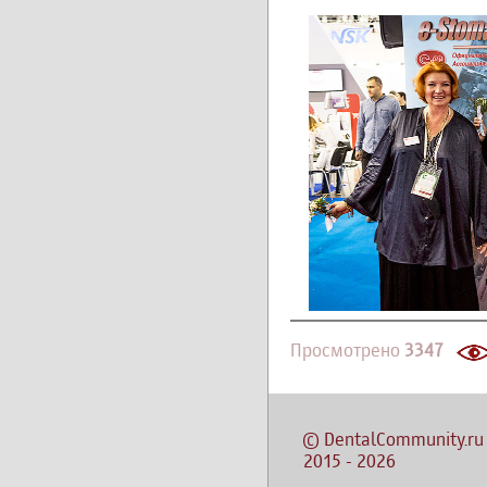
Просмотрено
3347
©
DentalCommunity.ru
2015
-
2026