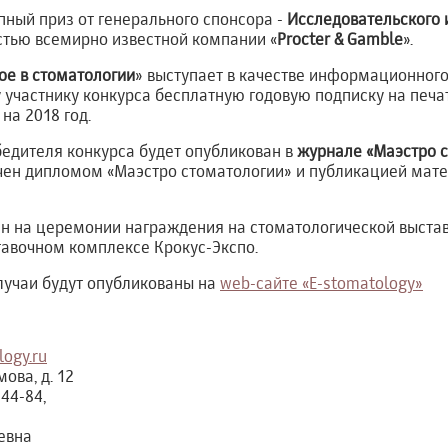
ный приз от генерального спонсора -
Исследовательского 
стью всемирно известной компании «
Procter & Gamble
».
ое в стоматологии
» выступает в качестве информационного
 участнику конкурса бесплатную годовую подписку на печ
на 2018 год.
бедителя конкурса будет опубликован в
журнале «Маэстро 
чен дипломом «Маэстро стоматологии» и публикацией мате
ан на церемонии награждения на стоматологической выстав
ставочном комплексе Крокус-Экспо.
лучаи будут опубликованы на
web-сайте «E-stomatology»
ogy.ru
ова, д. 12
-44-84,
евна