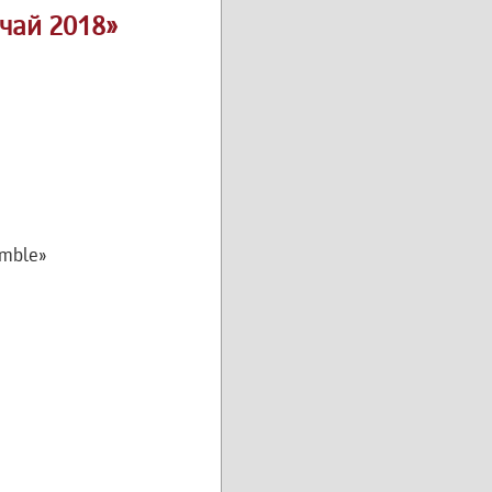
чай 2018»
amble»