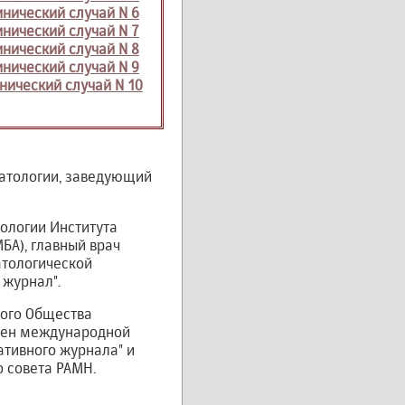
нический случай N 6
нический случай N 7
нический случай N 8
нический случай N 9
нический случай N 10
матологии, заведующий
тологии Института
А), главный врач
атологической
 журнал".
ного Общества
член международной
ативного журнала" и
 совета РАМН.