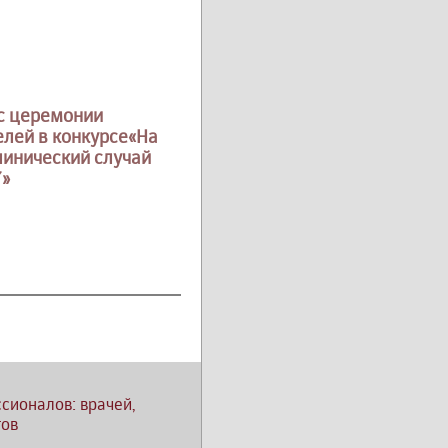
с церемонии
лей в конкурсе«На
линический случай
7»
сионалов: врачей,
тов