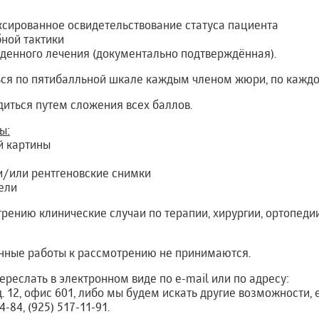
ксированное освидетельствование статуса пациента
бной тактики
еденного лечения (документально подтверждённая).
ься по пятибалльной шкале каждым членом жюри, по каждо
иться путем сложения всех баллов.
ы:
й картины
и/или рентгеновские снимки
ели
ению клинические случаи по терапии, хирургии, ортопедии
ные работы к рассмотрению не принимаются.
реслать в электронном виде по e-mail или по адресу:
д. 12, офис 601, либо мы будем искать другие возможности, 
4-84, (925) 517-11-91.