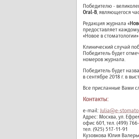
Победителю - великолеп
Oral-B
, являющегося ча
Редакция журнала «
Нов
предоставляет каждому
«Новое в стоматологии» 
Клинический случай по
Победитель будет отме
номеров журнала.
Победитель будет назв
в сентябре 2018 г. в вы
Все присланные Вами с
Контакты:
e-mail:
Julia@e-stomatol
Адрес: Москва, ул. Ефрем
офис 601, тел. (499) 766
тел. (925) 517-11-91
Кузовкова Юлия Валерь