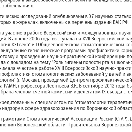
 заболеваниях.
тических исследований опубликованы в 37 научных статьях
оторых в журналах, включенных в перечень изданий ВАК РФ.
а участие в работе Всероссийских и международных научн
й. В апреле 2006 года выступала на XVII Всероссийской н
гия XXI века" и I Общеевропейском стоматологическом конг
ивидуальные гигиенические программы профилактики кариес
готовку и проведение научно-практической конференции по
пала с докладом на тему "Роль гигиены полости рта в школьн
нимала участие в работе XVIII Всероссийской научно-прак
профилактики стоматологических заболеваний у детей и а
логии" (г. Москва), проводимой Центром профилактической
 РАМН, профессора Леонтьева В.К. В сентябре 2012 года бы
избрана членом счетной комиссии и делегатом IX съезда сто
ккредитованным специалистом по "стоматологии терапевтич
 надзору в сфере здравоохранения по Воронежской облас
грамотами Стоматологической Ассоциации России (СтАР),
нения) Воронежской области, Правительства Воронежской о