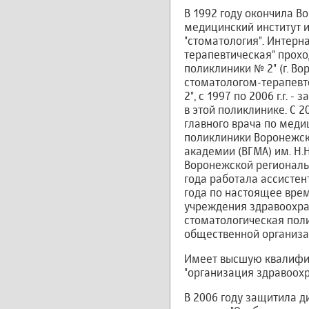
В 1992 году окончила В
медицинский институт и
"стоматология". Интерн
терапевтическая" прохо
поликлиники № 2" (г. Во
стоматологом-терапевт
2", с 1997 по 2006 г.г.
в этой поликлинике. С 2
главного врача по меди
поликлиники Воронежск
академии (ВГМА) им. Н.
Воронежской региональ
года работала ассистен
года по настоящее врем
учреждения здравоохра
стоматологическая поли
общественной организа
Имеет высшую квалифик
"организация здравоохр
В 2006 году защитила д