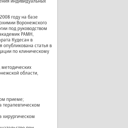
дения индивидуальных
008 году на базе
иохимии Воронежского
гии под руководством
 академик РАМН,
рата Кудесан в
я опубликована статья в
дации по клиническому
, методических
нежской области,
ом приеме;
а терапевтическом
а хирургическом
шательство при