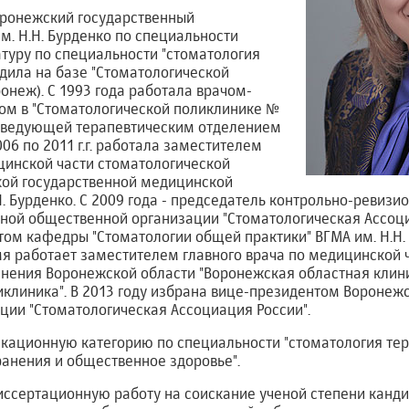
оронежский государственный
м. Н.Н. Бурденко по специальности
атуру по специальности "стоматология
дила на базе "Стоматологической
ронеж). С 1993 года работала врачом-
ом в "Стоматологической поликлинике №
 - заведующей терапевтическим отделением
006 по 2011 г.г. работала заместителем
цинской части стоматологической
ой государственной медицинской
Н. Бурденко. С 2009 года - председатель контрольно-ревиз
ной общественной организации "Стоматологическая Ассоциа
том кафедры "Стоматологии общей практики" ВГМА им. Н.Н. 
я работает заместителем главного врача по медицинской 
нения Воронежской области "Воронежская областная клин
клиника". В 2013 году избрана вице-президентом Воронеж
ции "Стоматологическая Ассоциация России".
ационную категорию по специальности "стоматология тер
анения и общественное здоровье".
иссертационную работу на соискание ученой степени канд