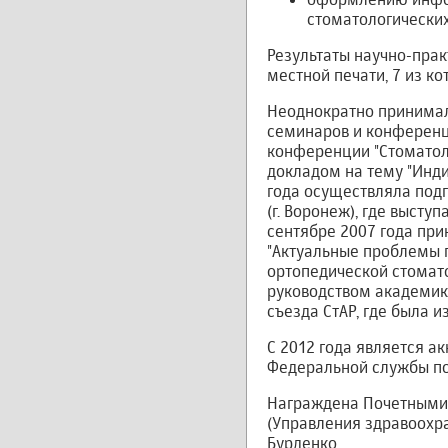
стоматологических
Результаты научно-прак
местной печати, 7 из к
Неоднократно принимал
семинаров и конференци
конференции "Стоматоло
докладом на тему "Инд
года осуществляла под
(г. Воронеж), где высту
сентябре 2007 года при
"Актуальные проблемы 
ортопедической стомато
руководством академика
съезда СтАР, где была 
С 2012 года является а
Федеральной службы по
Награждена Почетными 
(Управления здравоохра
Бурденко.