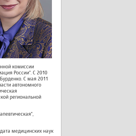
ионной комиссии
ция России". С 2010
Бурденко. С мая 2011
части автономного
ическая
ской региональной
апевтическая",
идата медицинских наук