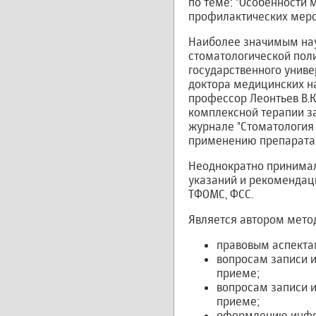
по теме: "Особенности
профилактических меро
Наиболее значимым нау
стоматологической пол
государственного унив
доктора медицинских на
профессор Леонтьев В.
комплексной терапии за
журнале "Стоматология
применению препарата
Неоднократно принимал
указаний и рекомендац
ТФОМС, ФСС.
Является автором метод
правовым аспекта
вопросам записи и
приеме;
вопросам записи и
приеме;
оформлению инфор