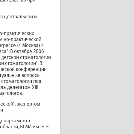
 в центральной и
о-практических
аучно-практической
рессе (г. Москва) с
а". В октябре 2006
 детской стоматологии
ой стоматологии". В
тической конференции
ктуальные вопросы
 стоматологии под
ла делегатом XIII
матологов.
еской", экспертом
ти
 Департамента
бласти, ВГМА им. Н.Н.