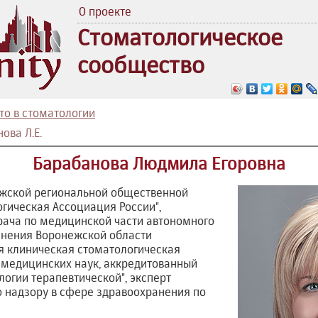
О проекте
Стоматологическое
сообщество
кто в стоматологии
ова Л.Е.
Барабанова Людмила Егоровна
жской региональной общественной
гическая Ассоциация России",
рача по медицинской части автономного
нения Воронежской области
я клиническая стоматологическая
 медицинских наук, аккредитованный
логии терапевтической", эксперт
 надзору в сфере здравоохранения по