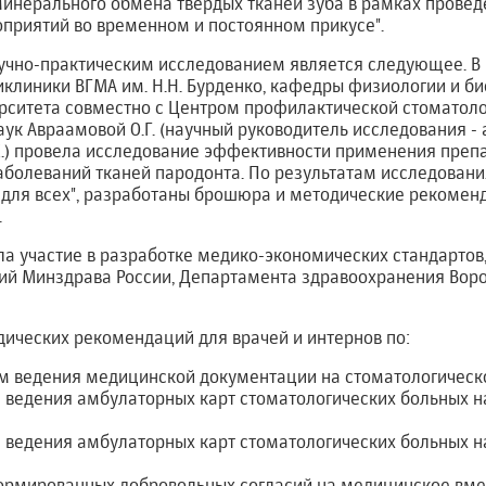
 минерального обмена твердых тканей зуба в рамках прове
приятий во временном и постоянном прикусе".
чно-практическим исследованием является следующее. В 2
иклиники ВГМА им. Н.Н. Бурденко, кафедры физиологии и б
ерситета совместно с Центром профилактической стоматоло
ук Авраамовой О.Г. (научный руководитель исследования -
К.) провела исследование эффективности применения препа
болеваний тканей пародонта. По результатам исследовани
 для всех", разработаны брошюра и методические рекомен
.
а участие в разработке медико-экономических стандартов
ий Минздрава России, Департамента здравоохранения Воро
ических рекомендаций для врачей и интернов по:
м ведения медицинской документации на стоматологическ
 ведения амбулаторных карт стоматологических больных н
 ведения амбулаторных карт стоматологических больных н
мированных добровольных согласий на медицинское вме