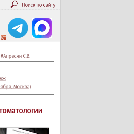
Поиск по сайту
.
,
#Апресян С.В.
таж
ября, Москва)
томатологии