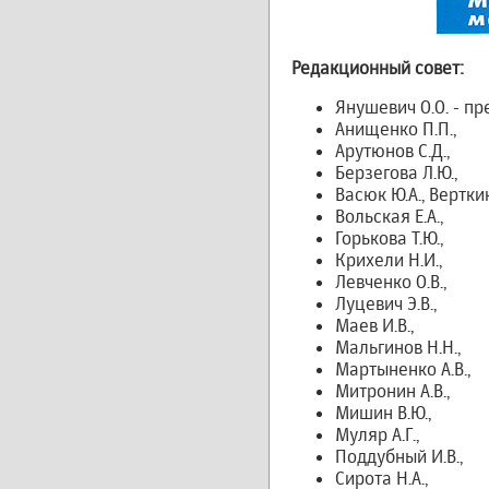
Редакционный совет:
Янушевич О.О. - п
Анищенко П.П.,
Арутюнов С.Д.,
Берзегова Л.Ю.,
Васюк Ю.А., Верткин
Вольская Е.А.,
Горькова Т.Ю.,
Крихели Н.И.,
Левченко О.В.,
Луцевич Э.В.,
Маев И.В.,
Мальгинов Н.Н.,
Мартыненко А.В.,
Митронин А.В.,
Мишин В.Ю.,
Муляр А.Г.,
Поддубный И.В.,
Сирота Н.А.,