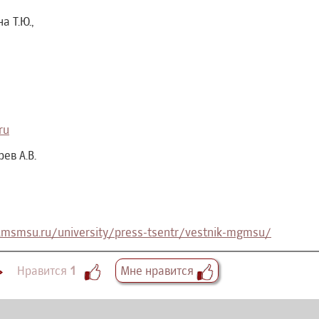
 Т.Ю.,
ru
ев А.В.
msmsu.ru/university/press-tsentr/vestnik-mgmsu/
Нравится
1
Мне нравится