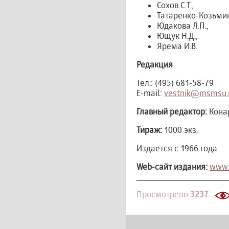
Сохов С.Т.,
Татаренко-Козьмина
Юдакова Л.П.,
Ющук Н.Д.,
Ярема И.В.
Редакция
Тел.: (495) 681-58-79
E-mail:
vestnik@msmsu.
Главный редактор:
Конар
Тираж:
1000 экз.
Издается с 1966 года.
Web-сайт издания:
www.
Просмотрено
3237