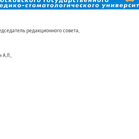
редседатель редакционного совета,
 А.Л.,