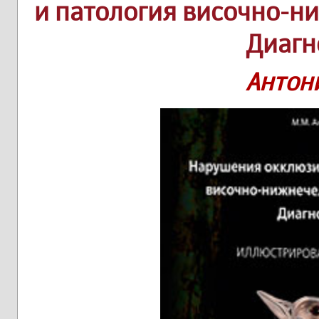
и патология височно-н
Диагн
Антон