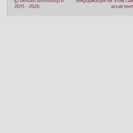
©
DentalCommunity.ru
Информация на этом сай
2015
-
2026
ассистент