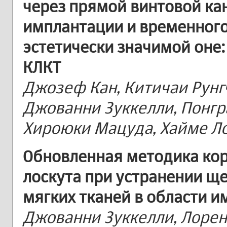
через прямой винтовой ка
имплантации и временного
эстетически значимой оне
КЛКТ
Джозеф Кан, Китичаи Рунгч
Джованни Зуккелли, Понгр
Хироюки Мацуда, Хайме Л
Обновленная методика ко
лоскута при устранении щ
мягких тканей в области и
Джованни Зуккелли, Лорен