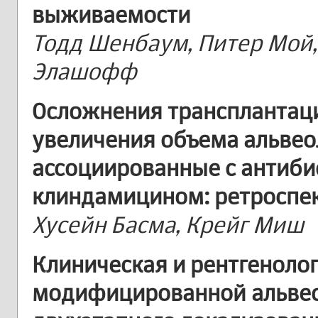
выживаемости
Тодд Шенбаум, Питер Мой, 
Элашофф
Осложнения трансплантаци
увеличения объема альвео
ассоциированные с антиб
клиндамицином: ретроспе
Хусейн Басма, Крейг Миш
Клиническая и рентгеноло
модифицированной альвео