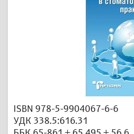
ISBN 978-5-9904067-6-6
УДК 338.5:616.31
ББК 65-861 + 65.495 + 56.6