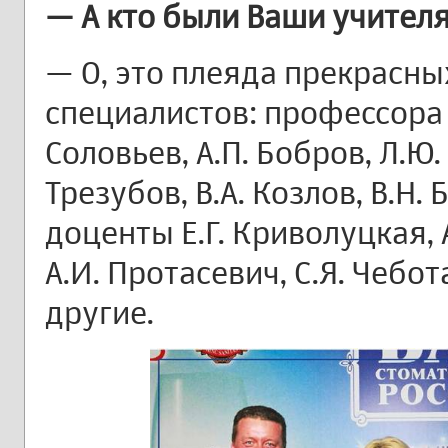
— А кто были Ваши учител
— О, это плеяда прекрасны
специалистов: профессора 
Соловьев, А.П. Бобров, Л.Ю. 
Трезубов, В.А. Козлов, В.Н.
доценты Е.Г. Криволуцкая, А
А.И. Протасевич, С.Я. Чебот
другие.