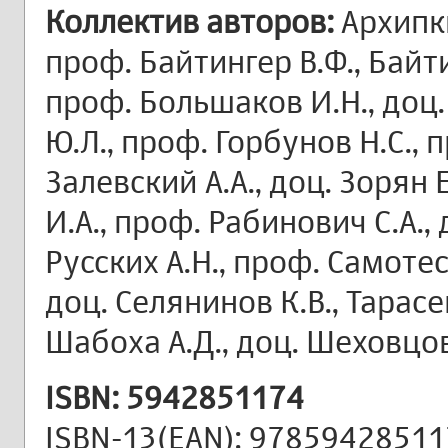
Коллектив авторов:
Архипки
проф. Байтингер В.Ф., Байти
проф. Большаков И.Н., доц.
Ю.Л., проф. Горбунов Н.С., 
Залевский А.А., доц. Зорян Е
И.А., проф. Рабинович С.А., 
Русских А.Н., проф. Самотес
доц. Селянинов К.В., Тарасен
Шабоха А.Д., доц. Шеховцов
ISBN: 5942851174
ISBN-13(EAN): 9785942851