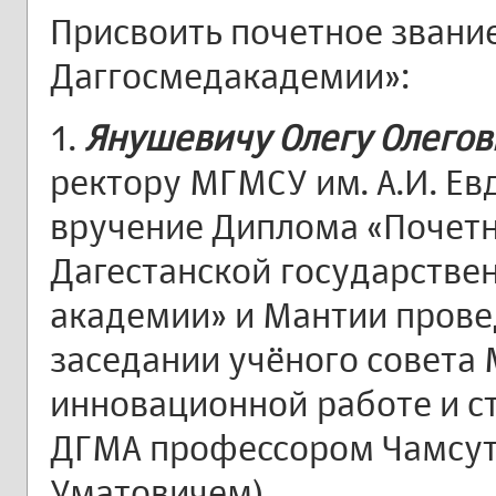
Присвоить почетное звани
Даггосмедакадемии»:
1.
Янушевичу Олегу Олегов
ректору МГМСУ им. А.И. Е
вручение Диплома «Почет
Дагестанской государстве
академии» и Мантии прове
заседании учёного совета
инновационной работе и с
ДГМА профессором Чамсу
Уматовичем)