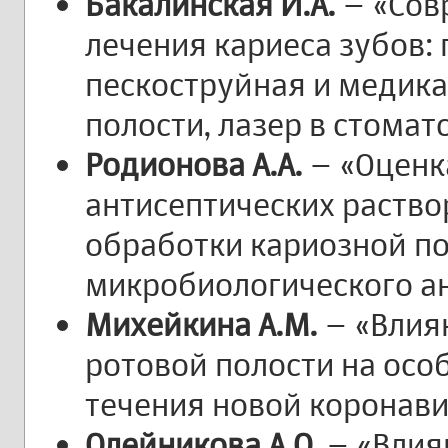
Бакалинская И.А.
– «Сов
лечения кариеса зубов:
пескоструйная и медик
полости, лазер в стомат
Родионова А.А.
– «Оценк
антисептических раств
обработки кариозной п
микробиологического а
Михейкина А.М.
– «Влия
ротовой полости на осо
течения новой коронав
Олейникова А.О.
– «Влия