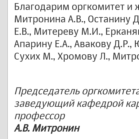
Благодарим оргкомитет и
Митронина А.В., Останину Д
Е.В., Митереву М.И., Ерканян
Апарину Е.А., Авакову Д.Р., 
Сухих М., Хромову Л., Митр
Председатель оргкомитет
заведующий кафедрой кар
профессор
А.В. Митронин