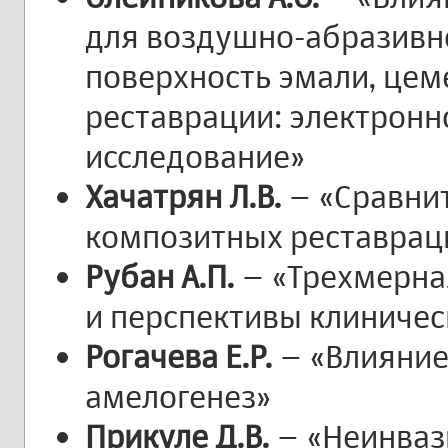
для воздушно-абразивн
поверхность эмали, цем
реставрации: электрон
исследование»
Хачатрян Л.В.
– «Сравнит
композитных реставрац
Рубан А.П.
– «Трехмерна
и перспективы клиниче
Рогачева Е.Р.
– «Влияние
амелогенез»
Прикуле Д.В.
– «Неинваз