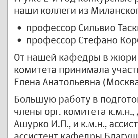
наши коллеги из Миланског
профессор Сильвио Таск
профессор Стефано Кор
От нашей кафедры в жюри
комитета принимала участи
Елена Анатольевна (Москва
Большую работу в подгот
члены орг. комитета к.м.н.
Ашурко И.П., и к.м.н., асси
ассистент кафедры Благуши