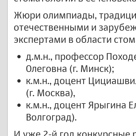
Жюри олимпиады, традици
отечественными и зарубе
экспертами в области стом
д.м.н., профессор Похо
Олеговна (г. Минск);
к.м.н., доцент Цициашв
(г. Москва),
к.м.н., доцент Ярыгина Е
Волгоград).
И уже 2-й год конкурсные