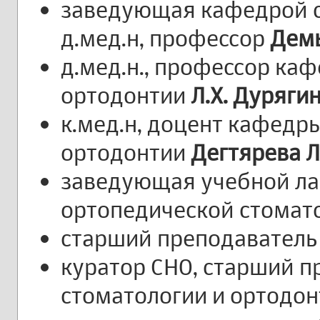
заведующая кафедрой с
д.мед.н, профессор
Демь
д.мед.н., профессор ка
ортодонтии
Л.Х. Дуряги
к.мед.н, доцент кафедр
ортодонтии
Дегтярева Л
заведующая учебной л
ортопедической стомат
старший преподавател
куратор СНО, старший 
стоматологии и ортодо