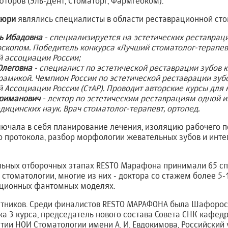
торов (Эль-Дент, Стоматорг, Фармгеоком).
жюри
являлись специалисты в области реставрационной сто
ь Ибадовна
- специализируется на эстетических реставраци
скопом. Победитель конкурса «Лучший стоматолог-терапевт
й ассоциации России;
Олеговна
- специалист по эстетической реставрации зубов 
амикой. Чемпион России по эстетической реставрации зубов
 Ассоциации России (СтАР). Проводит авторские курсы для к
ариманович
- лектор по эстетическим реставрациям одной 
едицинских наук. Врач стоматолог-терапевт, ортопед.
лючала в себя планирование лечения, изоляцию рабочего п
о протокола, разбор морфологии жевательных зубов и инте
ельных отборочных этапах RESTO Марафона принимали 65 с
стоматологии, многие из них - доктора со стажем более 5-1
яционных фантомных моделях.
стников. Среди финалистов RESTO МАРАФОНА была Шафорос
ка 3 курса, председатель нового состава Совета СНК кафед
тии НОИ Стоматологии имени А. И. Евдокимова, Российский