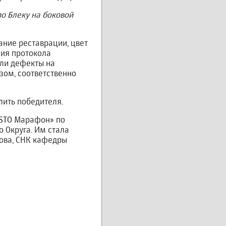
по Блеку на боковой
ание реставрации, цвет
ния протокола
али дефекты на
зом, соответственно
лить победителя.
ESTO Марафон» по
 Округа. Им стала
мова, СНК кафедры