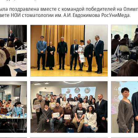
ла поздравлена вместе с командой победителей на Олимп
вете НОИ стоматологии им. А.И. Евдокимова РосУниМеда.