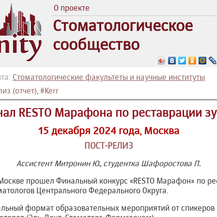
О проекте
Стоматологическое
сообщество
та:
Стоматологические факультеты и научные институты
из (отчет)
,
#Kerr
ал RESTO Марафона по реставрации з
15 декабря 2024 года, Москва
ПОСТ-РЕЛИЗ
Ассистент Митронин Ю., студентка Шафоростова П.
в Москве прошел Финальный конкурс «RESTO Марафон» по р
матологов Центрального Федерального Округа.
льный формат образовательных мероприятий от спикеров 