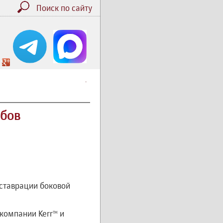
Поиск по сайту
.
убов
еставрации боковой
компании Kerr™ и