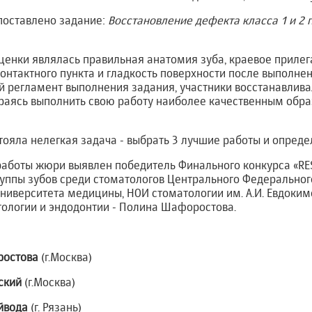
поставлено задание:
Восстановление дефекта класса 1 и 2 
енки являлась правильная анатомия зуба, краевое прилег
контактного пункта и гладкость поверхности после выполне
й регламент выполнения задания, участники восстанавлив
раясь выполнить свою работу наиболее качественным обра
ояла нелегкая задача - выбрать 3 лучшие работы и опреде
работы жюри выявлен победитель Финального конкурса «R
уппы зубов среди стоматологов Центрального Федерального
университета медицины, НОИ стоматологии им. А.И. Евдоки
тологии и эндодонтии - Полина Шафоростова.
остова
(г.Москва)
ский
(г.Москва)
йвода
(г. Рязань)