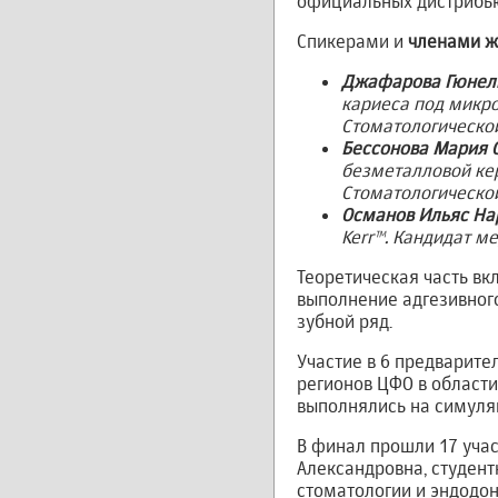
официальных дистрибью
Спикерами и
членами 
Джафарова Гюнел
кариеса под микро
Стоматологическо
Бессонова Мария 
безметалловой кер
Стоматологической
Османов Ильяс Н
Kerr™. Кандидат м
Теоретическая часть вк
выполнение адгезивног
зубной ряд.
Участие в 6 предварит
регионов ЦФО в области 
выполнялись на симул
В финал прошли 17 уча
Александровна, студент
стоматологии и эндодон