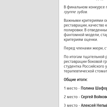
В финальном конкурсе 
группе зубов
.
Важными критериями оц
реставрации, качество 
полировки. В отведенны
фантомной модели, ста
критериям оценки.
Перед членами жюри, ст
По итогам тщательной 
реставрации боковой гр
студентка Российского 
терапевтической стома
Общие итоги:
1 место -
Полина Шафор
2 место -
Сергей Войков
3 место -
Алексей Непы