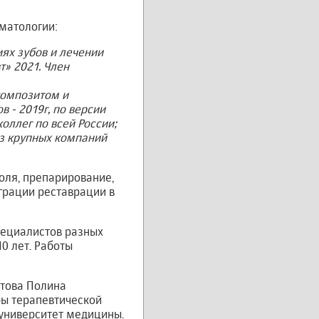
матологии:
ях зубов и лечении
» 2021. Член
композитом и
 - 2019г, по версии
оллег по всей России;
из крупных компаний
оля, препарирование,
грации реставрации в
пециалистов разных
0 лет. Работы
това Полина
ры терапевтической
 университет медицины.