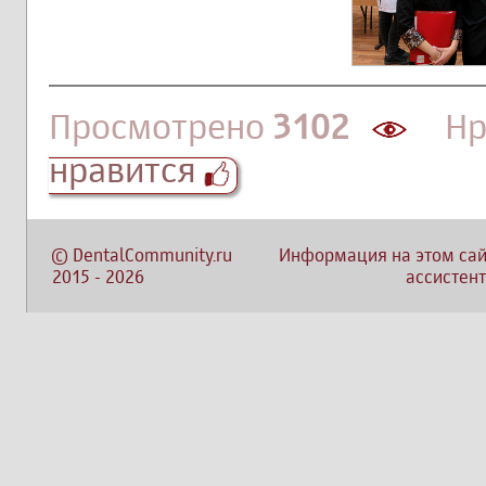
Просмотрено
3102
Нра
нравится
©
DentalCommunity.ru
Информация на этом сай
2015
-
2026
ассистент