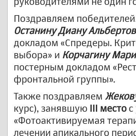
руководителями не один го
Поздравляем победителей
Останину Диану Альберто
докладом «Спредеры. Кри
выбора» и
Корчагину Мар
постерным докладом «Рес
фронтальной группы».
Также поздравляем
Жекову
курс), занявшую
III место
с
«Фотоактивируемая терап
лечении апикального пери