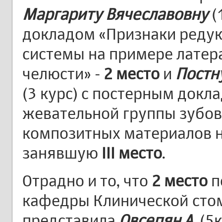
Маргариту Вячеславовну
(
докладом «Признаки реду
системы на примере латер
челюсти» -
2 место
и
Постн
(3 курс) с постерным докл
жевательной группы зубов
композитных материалов н
занявшую
III место
.
Отрадно и то, что
2 место
п
кафедры Клинической сто
представила
Овсепян А.
(5к