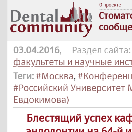
О проекте
Стомат
сообще
03.04.2016
, Раздел сайта
факультеты и научные инс
Теги:
#Москва
,
#Конферен
#Российский Университет
Евдокимова)
Блестящий успех ка
эндодонтии на 64-й 