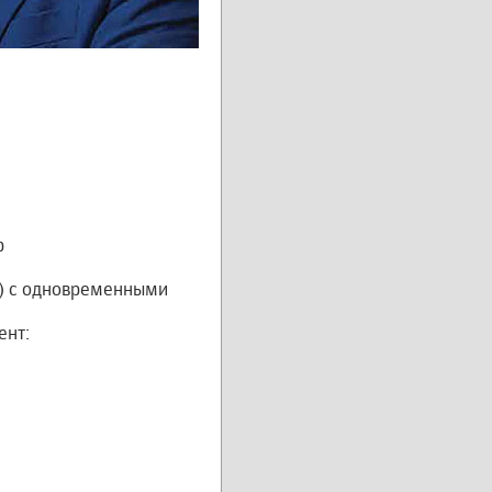
р
а) с одновременными
ент: