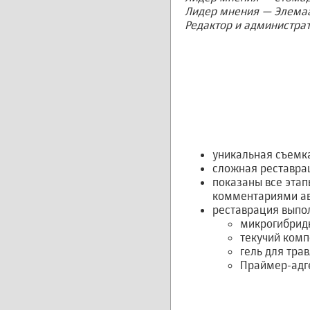
Лидер мнения — Элемаа
Редактор и администрат
уникальная съемк
сложная реставрац
показаны все этап
комментариями ав
реставрация выпо
микрогибридн
текучий комп
гель для тра
Праймер-адг