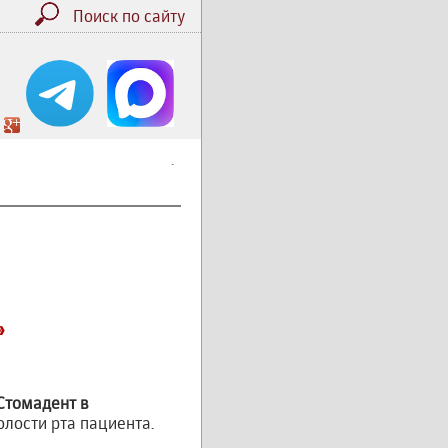
Поиск по сайту
.
»
Стомадент в
олости рта пациента.