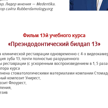
р. Лидер мнения — Medentika.
ор сайта Rubberdamology.org
Фильм 13й учебного курса
«Преэндодонтический билдап 13»
а клинической реставрации одновременно с 4-х видеокаме
ия зуба 13, почти полностью разрушенного
ы реставрации (с ускоренным воспроизведением в 1, 5 раз
тора курса
лнена стоматологическими материалами компании Стомад
ый композит Унирест,
озит Флоурест,
вления,
езив