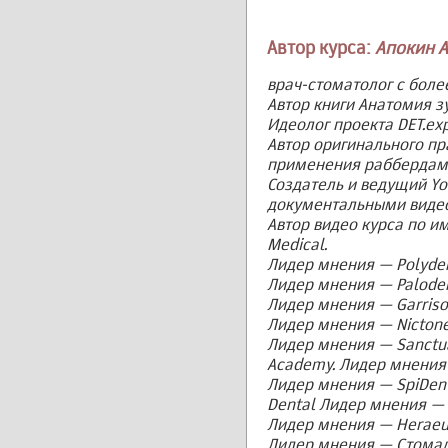
Автор курса:
Апокин 
врач-стоматолог с боле
Автор книги Анатомия з
Идеолог проекта DET.exp
Автор оригинального пр
применения раббердам
Создатель и ведущий Y
документальными видео
Автор видео курса по 
Medical.
Лидер мнения — Polyden
Лидер мнения — Paloden
Лидер мнения — Garriso
Лидер мнения — Nictone
Лидер мнения — Sanctua
Academy. Лидер мнения 
Лидер мнения — SpiDent
Dental Лидер мнения — 
Лидер мнения — Heraeus
Лидер мнения — Стомад