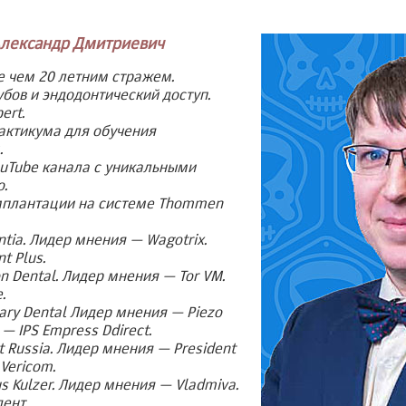
Александр Дмитриевич
е чем 20 летним стражем.
убов и эндодонтический доступ.
ert.
актикума для обучения
.
ouTube канала с уникальными
.
имплантации на системе Thommen
tia. Лидер мнения — Wagotrix.
t Plus.
n Dental. Лидер мнения — Tor VM.
.
ry Dental Лидер мнения — Piezo
— IPS Empress Ddirect.
 Russia. Лидер мнения — President
Vericom.
 Kulzer. Лидер мнения — Vladmiva.
ент.