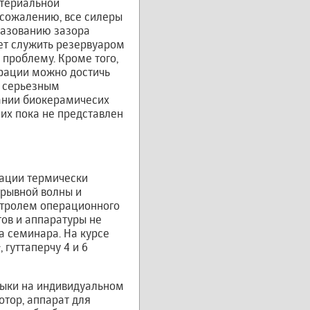
териальной
К сожалению, все силеры
разованию зазора
жет служить резервуаром
 проблему. Кроме того,
урации можно достичь
т серьезным
вании биокерамичесих
них пока не представлен
ации термически
ерывной волны и
нтролем операционного
ов и аппаратуры не
а семинара. На курсе
гуттаперчу 4 и 6
выки на индивидуальном
тор, аппарат для