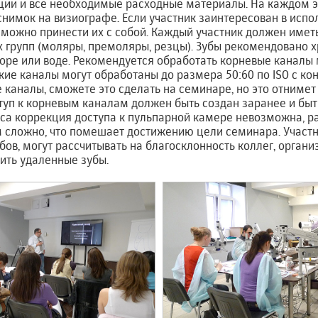
ции и все необходимые расходные материалы. На каждом 
снимок на визиографе. Если участник заинтересован в исп
 можно принести их с собой. Каждый участник должен иметь
 групп (моляры, премоляры, резцы). Зубы рекомендовано х
оре или воде. Рекомендуется обработать корневые каналы
кие каналы могут обработаны до размера 50:60 по ISO с кон
 каналы, сможете это сделать на семинаре, но это отниме
туп к корневым каналам должен быть создан заранее и быт
рса коррекция доступа к пульпарной камере невозможна, ра
сложно, что помешает достижению цели семинара. Участн
в, могут рассчитывать на благосклонность коллег, орган
ить удаленные зубы.