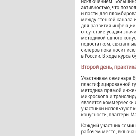
исключением. Большинс
активностью, что позво
и пасты для пломбирова
между стенкой канала и
для развития инфекции.
отсутствие усадки знач
методикой одного кону
недостатком, связанны
силеров пока носит иск
в России. В ходе курса 
Второй день, практика
Участникам семинара б
пластифицированной гу
методика прямой инжек
микроскопа и транслиру
является коммерчески 
участники используют к
конусности, плаггеры Маш
Каждый участник семин
рабочем месте, включа