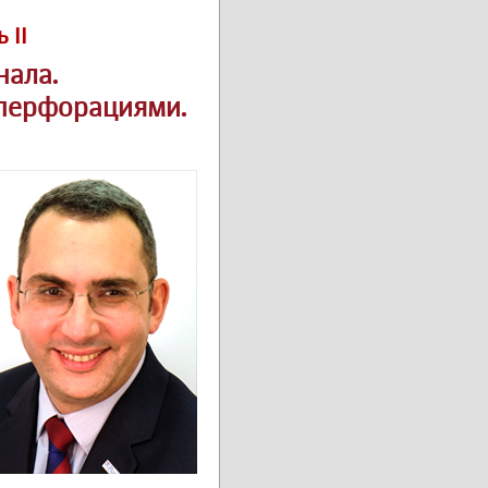
 II
нала.
 перфорациями.