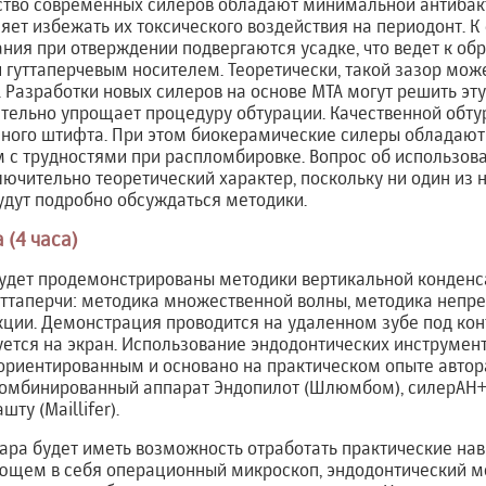
тво современных силеров обладают минимальной антибак
ляет избежать их токсического воздействия на периодонт. 
ния при отверждении подвергаются усадке, что ведет к об
 гуттаперчевым носителем. Теоретически, такой зазор мо
 Разработки новых силеров на основе MTA могут решить эту
ительно упрощает процедуру обтурации. Качественной обт
сного штифта. При этом биокерамические силеры обладаю
м с трудностями при распломбировке. Вопрос об использо
лючительно теоретический характер, поскольку ни один из 
будут подробно обсуждаться методики.
 (4 часа)
удет продемонстрированы методики вертикальной конденс
ттаперчи: методика множественной волны, методика непр
ции. Демонстрация проводится на удаленном зубе под ко
ется на экран. Использование эндодонтических инструмент
ориентированным и основано на практическом опыте автор
омбинированный аппарат Эндопилот (Шлюмбом), силерАН+, 
ту (Maillifer).
ара будет иметь возможность отработать практические на
ющем в себя операционный микроскоп, эндодонтический мо