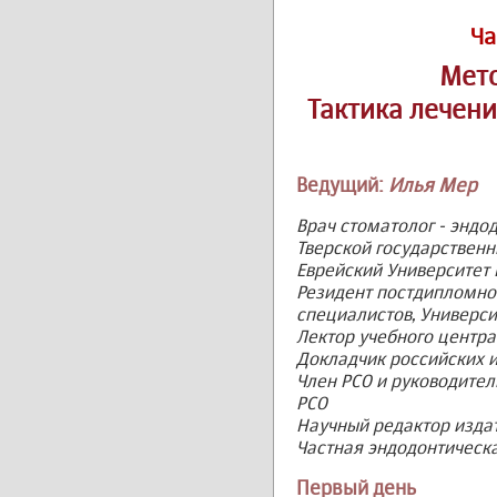
Ча
Мето
Тактика лечен
Ведущий:
Илья Мер
Врач стоматолог - эндод
Тверской государственн
Еврейский Университет 
Резидент постдипломно
специалистов, Универс
Лектор учебного центра
Докладчик российских 
Член РСО и руководите
РСО
Научный редактор издат
Частная эндодонтическа
Первый день