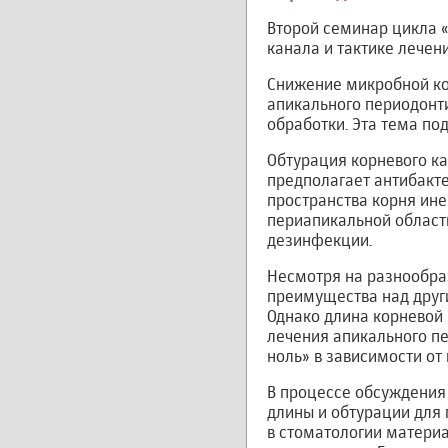
Второй семинар цикла 
канала и тактике лечен
Снижение микробной ко
апикального периодонт
обработки. Эта тема по
Обтурация корневого ка
предполагает антибакте
пространства корня ине
периапикальной област
дезинфекции.
Несмотря на разнообраз
преимущества над друг
Однако длина корневой
лечения апикального пе
ноль» в зависимости от 
В процессе обсуждения
длины и обтурации для
в стоматологии материа