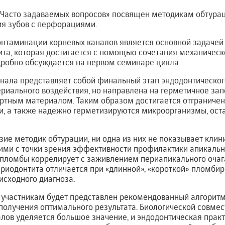
«Часто задаваемых вопросов» посвящен методикам обтура
ия зубов с перфорациями.
нтаминации корневых каналов является основной задачей
ита, которая достигается с помощью сочетания механичес
дробно обсуждается на первом семинаре цикла.
нала представляет собой финальный этап эндодонтическог
риального воздействия, но направлена на герметичное за
ртным материалом. Таким образом достигается отграничен
и, а также надежно герметизируются микроорганизмы, ост
ие методик обтурации, ни одна из них не показывает клин
ими с точки зрения эффективности профилактики апикальн
 пломбы коррелирует с заживлением периапикального очаг
риодонтита отличается при «длинной», «короткой» пломбир
исходного диагноза.
 участникам будет представлен рекомендованный алгорит
 получения оптимального результата. Биологической совме
лов уделяется большое значение, и эндодонтическая практ