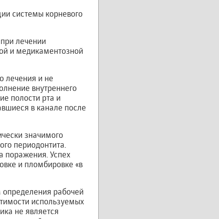
ции системы корневого
 при лечении
кой и медикаментозной
о лечения и не
полнение внутреннего
ие полости рта и
авшиеся в канале после
ически значимого
ого периодонтита.
а поражения. Успех
овке и пломбировке «в
м определения рабочей
стимости используемых
ика не является