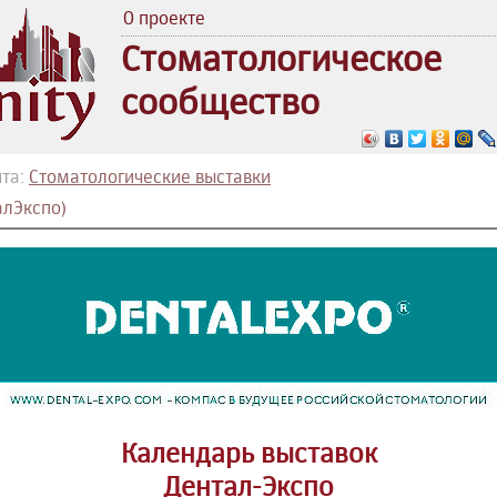
О проекте
Стоматологическое
сообщество
та:
Стоматологические выставки
алЭкспо)
Календарь выставок
Дентал-Экспо